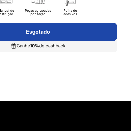
anual de
Peças agrupadas
Folha de
Instrução
por seção
adesivos
Esgotado
Ganhe
10%
de cashback