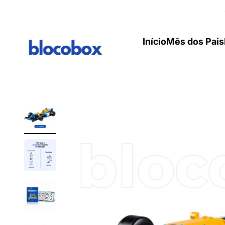
Pular para o conteúdo
Início
Mês dos Pais
BlocoBox