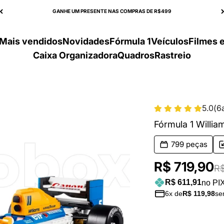
GANHE UM PRESENTE NAS COMPRAS DE R$499
Mais vendidos
Novidades
Fórmula 1
Veículos
Filmes e
Caixa Organizadora
Quadros
Rastreio
5.0
(
6
Fórmula 1 Willi
799 peças
Preço prom
R$ 719,90
Pr
R$
R$ 611,91
no PI
6x de
R$ 119,98
se