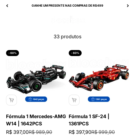
Pular para o conteúdo
GANHE UM PRESENTE NAS COMPRAS DE R$499
BlocoBox
Abrir menu de navegação
Abrir pesquisa
Abrir
33 produtos
- 60%
- 60%
Fórmula 1 Mercedes-AMG
Fórmula 1 SF-24 |
W14 | 1642PCS
1361PCS
Preço promocional
Preço normal
Preço promocional
Preço normal
R$ 397,00
R$ 989,90
R$ 397,90
R$ 999,90