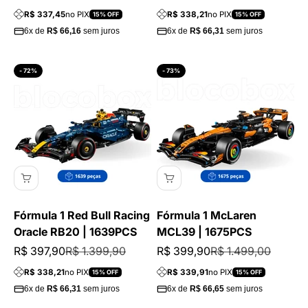
R$ 337,45
no PIX
R$ 338,21
no PIX
15% OFF
15% OFF
6x de
R$ 66,16
sem juros
6x de
R$ 66,31
sem juros
- 72%
- 73%
Fórmula 1 Red Bull Racing
Fórmula 1 McLaren
Oracle RB20 | 1639PCS
MCL39 | 1675PCS
Preço promocional
Preço normal
Preço promocional
Preço normal
R$ 397,90
R$ 1.399,90
R$ 399,90
R$ 1.499,00
R$ 338,21
no PIX
R$ 339,91
no PIX
15% OFF
15% OFF
6x de
R$ 66,31
sem juros
6x de
R$ 66,65
sem juros
Precisão em cada peça