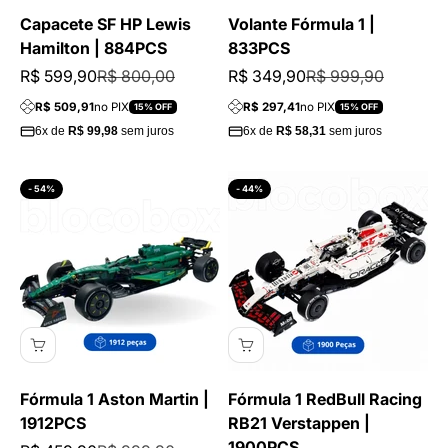
Capacete SF HP Lewis
Volante Fórmula 1 |
Hamilton | 884PCS
833PCS
Preço promocional
Preço normal
Preço promocional
Preço normal
R$ 599,90
R$ 800,00
R$ 349,90
R$ 999,90
R$ 509,91
no PIX
R$ 297,41
no PIX
15% OFF
15% OFF
6x de
R$ 99,98
sem juros
6x de
R$ 58,31
sem juros
- 54%
- 44%
Fórmula 1 Aston Martin |
Fórmula 1 RedBull Racing
1912PCS
RB21 Verstappen |
1900PCS