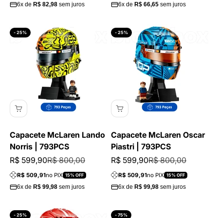
6x de
R$ 82,98
sem juros
6x de
R$ 66,65
sem juros
- 25%
- 25%
Capacete McLaren Lando
Capacete McLaren Oscar
Norris | 793PCS
Piastri | 793PCS
Preço promocional
Preço normal
Preço promocional
Preço normal
R$ 599,90
R$ 800,00
R$ 599,90
R$ 800,00
R$ 509,91
no PIX
R$ 509,91
no PIX
15% OFF
15% OFF
6x de
R$ 99,98
sem juros
6x de
R$ 99,98
sem juros
- 25%
- 75%