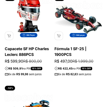
Capacete SF HP Charles
Fórmula 1 SF-25 |
Leclerc 886PCS
1900PCS
Preço promocional
Preço normal
Preço promocional
Preço normal
R$ 599,90
R$ 800,00
R$ 497,00
R$ 1.999,00
R$ 509,91
no PIX
R$ 422,45
no PIX
15% OFF
15% OFF
6x de
R$ 99,98
sem juros
6x de
R$ 82,83
sem juros
- 58%