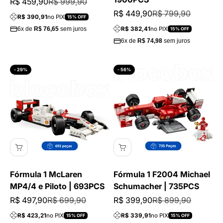
Preço promocional
Preço normal
R$ 459,90
R$ 999,90
Preço promocional
Preço normal
R$ 449,90
R$ 799,90
R$ 390,91
no PIX
15% OFF
R$ 382,41
no PIX
6x de
R$ 76,65
sem juros
15% OFF
6x de
R$ 74,98
sem juros
- 29%
- 56%
Fórmula 1 McLaren
Fórmula 1 F2004 Michael
MP4/4 e Piloto | 693PCS
Schumacher | 735PCS
Preço promocional
Preço normal
Preço promocional
Preço normal
R$ 497,90
R$ 699,90
R$ 399,90
R$ 899,90
R$ 423,21
no PIX
R$ 339,91
no PIX
15% OFF
15% OFF