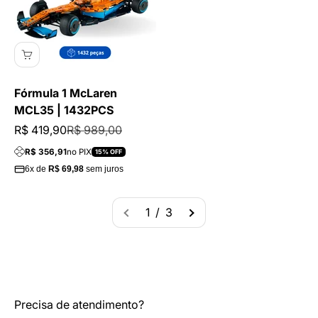
Fórmula 1 McLaren
MCL35 | 1432PCS
Preço promocional
Preço normal
R$ 419,90
R$ 989,00
R$ 356,91
no PIX
15% OFF
6x de
R$ 69,98
sem juros
1 / 3
Precisa de atendimento?