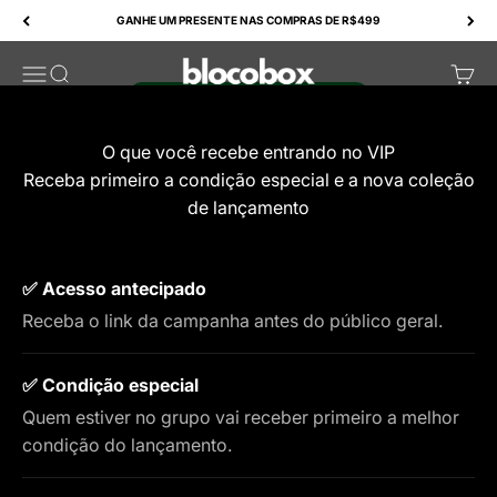
Pular para o conteúdo
No Mês dos Pais o grupo VIP recebe primeiro a
GANHE UM PRESENTE NAS COMPRAS DE R$499
condição exclusiva.
BlocoBox
Abrir menu de navegação
Abrir pesquisa
Abrir
Entrar no grupo agora
O que você recebe entrando no VIP
Receba primeiro a condição especial e a nova coleção
de lançamento
✅ Acesso antecipado
Receba o link da campanha antes do público geral.
✅ Condição especial
Quem estiver no grupo vai receber primeiro a melhor
condição do lançamento.