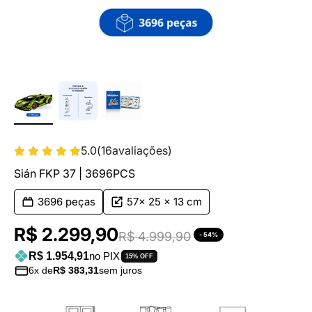
5.0
(
16
avaliações)
Sián FKP 37 | 3696PCS
3696 peças
57x 25 x 13 cm
Preço promocional
R$ 2.299,90
Preço normal
R$ 4.999,90
- 54%
R$ 1.954,91
no PIX
15% OFF
6x de
R$ 383,31
sem juros