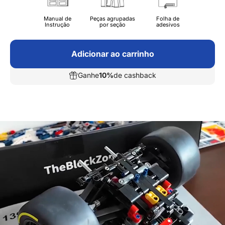
Manual de
Peças agrupadas
Folha de
Instrução
por seção
adesivos
Adicionar ao carrinho
Ganhe
10%
de cashback